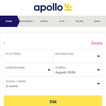
START
KRYSSNING
HOTELL
FLYG
TILLVAL
BOKA
Ändra
-
FLYG FRÅN
DESTINATION
AVRESEHAMN
AVRESA
VUXNA
+
BARN
Sök